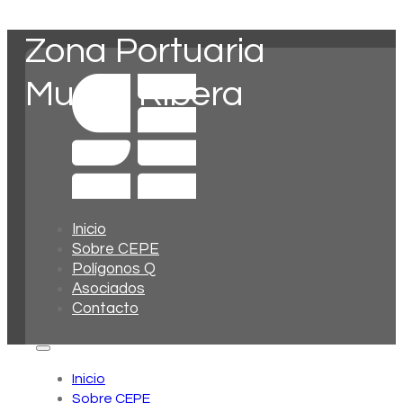
Zona Portuaria
Muelle Ribera
Inicio
Sobre CEPE
Polígonos Q
Asociados
Contacto
Inicio
Sobre CEPE