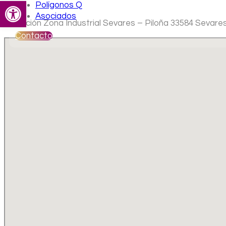
Abrir barra de herramientas
Polígonos Q
Asociados
Ubicación Zona Industrial Sevares – Piloña 33584 Sevare
Contacto