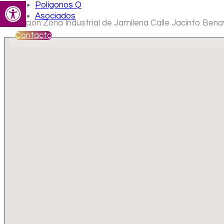
Abrir barra de herramientas
Polígonos Q
Asociados
Ubicación Zona Industrial de Jamilena Calle Jacinto Ben
Contacto