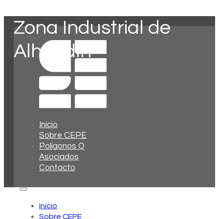
Zona Industrial de
Alhendín
Inicio
Sobre CEPE
Polígonos Q
Asociados
Contacto
Inicio
Sobre CEPE