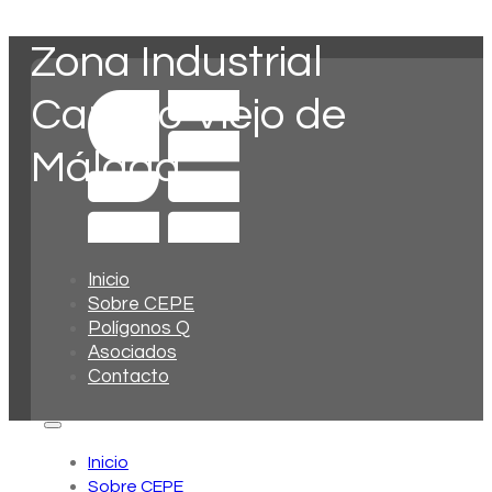
Zona Industrial
Camino Viejo de
Málaga
Inicio
Sobre CEPE
Polígonos Q
Asociados
Contacto
Inicio
Sobre CEPE