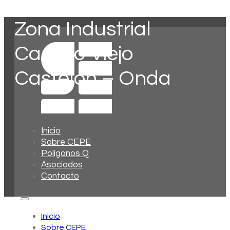
Zona Industrial
Camino Viejo
Castelón – Onda
Inicio
Sobre CEPE
Polígonos Q
Asociados
Contacto
Inicio
Sobre CEPE