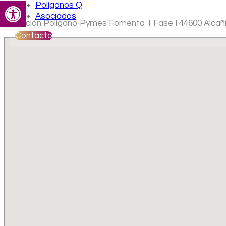
Abrir barra de herramientas
Polígonos Q
Asociados
Ubicación Polígono Pymes Fomenta 1 Fase I 44600 Alcañ
Contacto