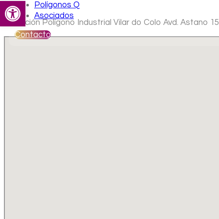
Abrir barra de herramientas
Polígonos Q
Asociados
Ubicación Polígono Industrial Vilar do Colo Avd. Astano 1
Contacto