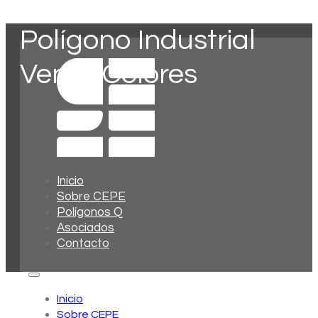
Polígono Industrial
Venta Colores
Inicio
Sobre CEPE
Polígonos Q
Asociados
Contacto
Inicio
Sobre CEPE