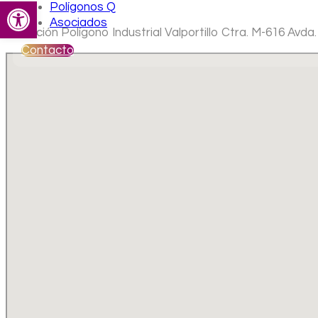
Abrir barra de herramientas
Polígonos Q
Asociados
Ubicación Polígono Industrial Valportillo Ctra. M-616 Avd
Contacto