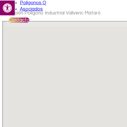
Abrir barra de herramientas
Polígonos Q
Asociados
Ubicación Polígono Industrial Vallveric Mataró
Contacto