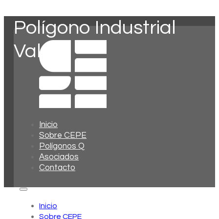
Polígono Industrial
Valdoli
Inicio
Sobre CEPE
Polígonos Q
Asociados
Contacto
Inicio
Sobre CEPE