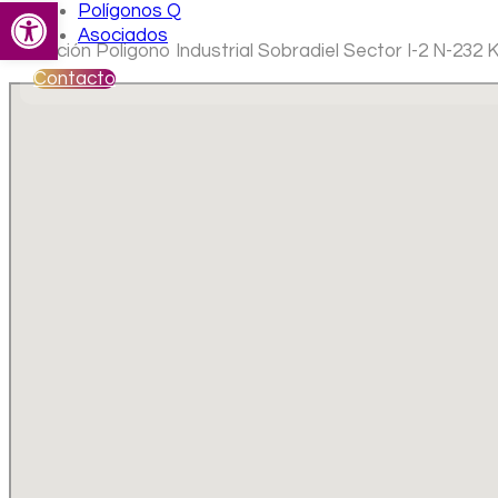
Abrir barra de herramientas
Polígonos Q
Asociados
Ubicación Poligono Industrial Sobradiel Sector I-2 N-232 
Contacto