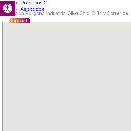
Abrir barra de herramientas
Polígonos Q
Asociados
Ubicación Polígono Industrial Silva Ctra. C-14 y Carrer d
Contacto