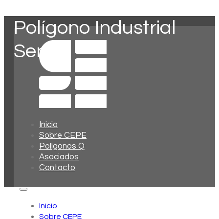
Polígono Industrial
Sena
Inicio
Sobre CEPE
Polígonos Q
Asociados
Contacto
Inicio
Sobre CEPE