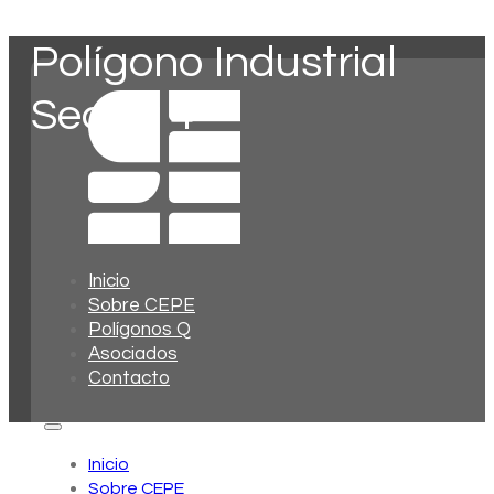
Polígono Industrial
Sector 4
Inicio
Sobre CEPE
Polígonos Q
Asociados
Contacto
Inicio
Sobre CEPE