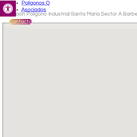
Abrir barra de herramientas
Polígonos Q
Asociados
Ubicación Polígono Industrial Santa María Sector A Barbe
Contacto