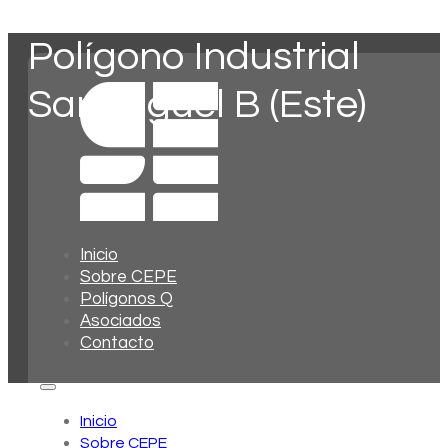
Polígono Industrial
San Miguel B (Este)
Inicio
Sobre CEPE
Polígonos Q
Asociados
Contacto
Inicio
Sobre CEPE