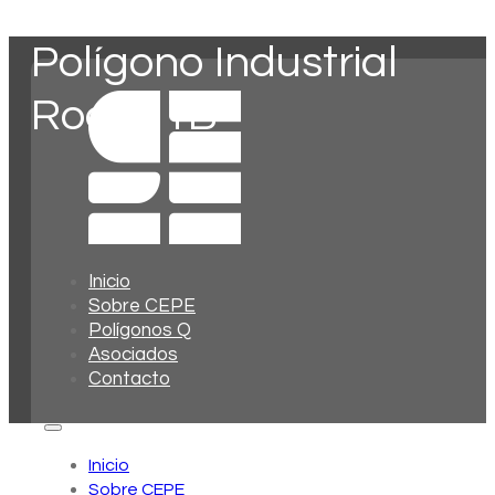
Polígono Industrial
Roces 1B
Inicio
Sobre CEPE
Polígonos Q
Asociados
Contacto
Inicio
Sobre CEPE