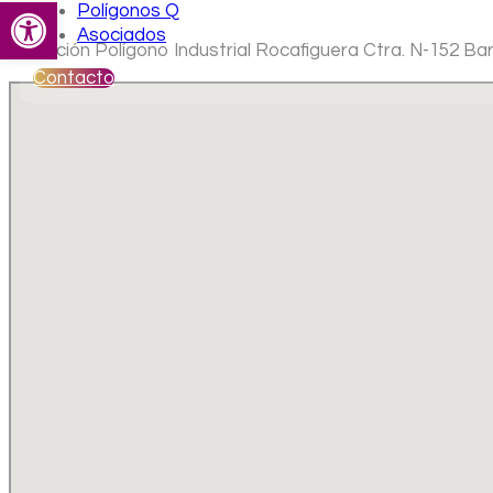
Abrir barra de herramientas
Polígonos Q
Asociados
Ubicación Polígono Industrial Rocafiguera Ctra. N-152 Ba
Contacto