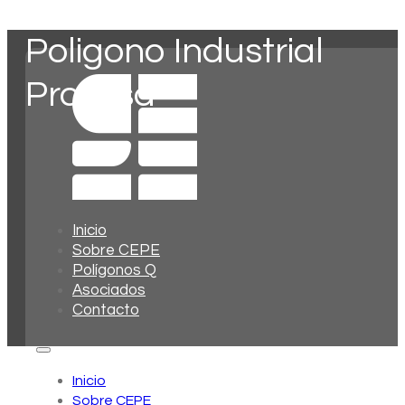
Poligono Industrial
Promisa
Inicio
Sobre CEPE
Polígonos Q
Asociados
Contacto
Inicio
Sobre CEPE