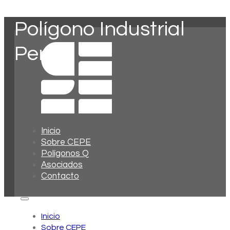
Polígono Industrial
Peris
Inicio
Sobre CEPE
Polígonos Q
Asociados
Contacto
Inicio
Sobre CEPE