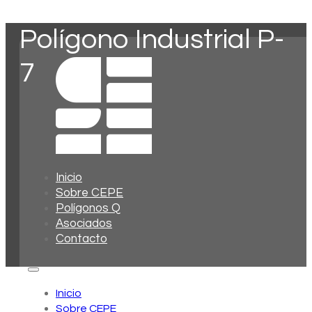
Polígono Industrial P-
7
Inicio
Sobre CEPE
Polígonos Q
Asociados
Contacto
Inicio
Sobre CEPE