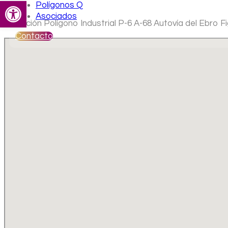
Abrir barra de herramientas
Polígonos Q
Asociados
Ubicación Polígono Industrial P-6 A-68 Autovía del Ebro F
Contacto