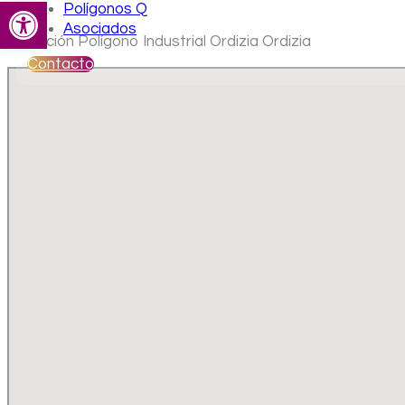
Abrir barra de herramientas
Polígonos Q
Asociados
Ubicación Polígono Industrial Ordizia Ordizia
Contacto