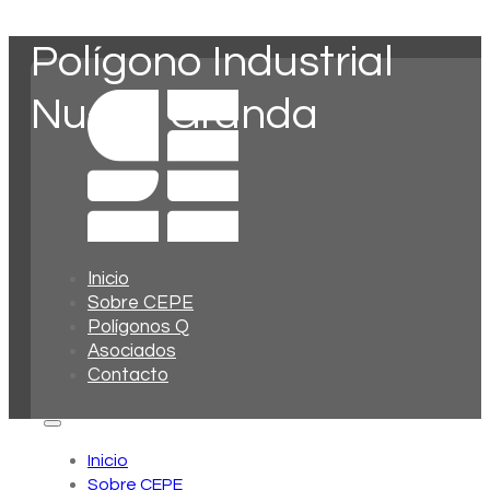
Polígono Industrial
Nuevo Granda
Inicio
Sobre CEPE
Polígonos Q
Asociados
Contacto
Inicio
Sobre CEPE