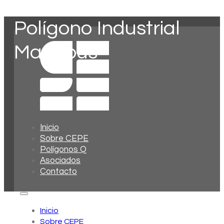
Polígono Industrial
Mas Tous
Inicio
Sobre CEPE
Polígonos Q
Asociados
Contacto
Inicio
Sobre CEPE