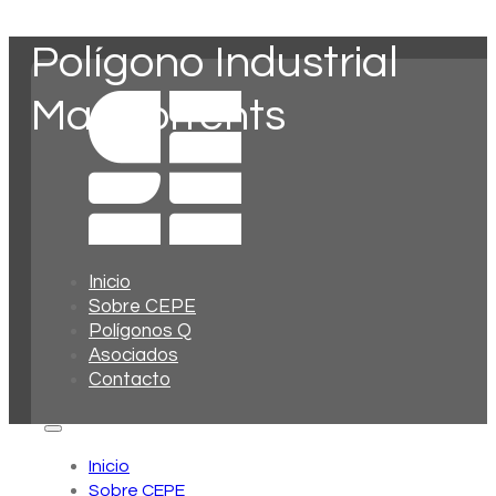
Polígono Industrial
Mas Torrents
Inicio
Sobre CEPE
Polígonos Q
Asociados
Contacto
Inicio
Sobre CEPE