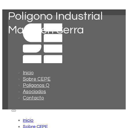
Polígono Industrial
Mas d’en Serra
Inicio
Sobre CEPE
Polígonos Q
Asociados
Contacto
Inicio
Sobre CEPE