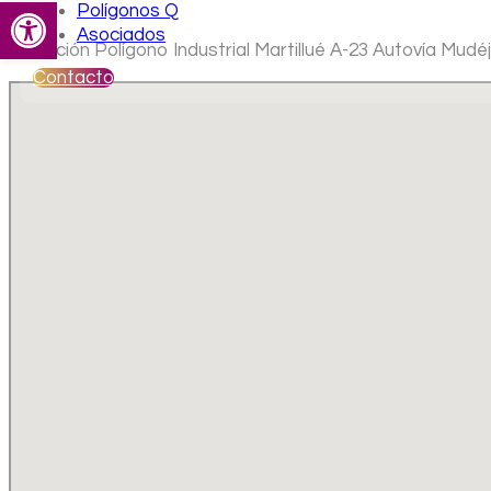
Abrir barra de herramientas
Polígonos Q
Asociados
Ubicación Polígono Industrial Martillué A-23 Autovía Mudé
Contacto