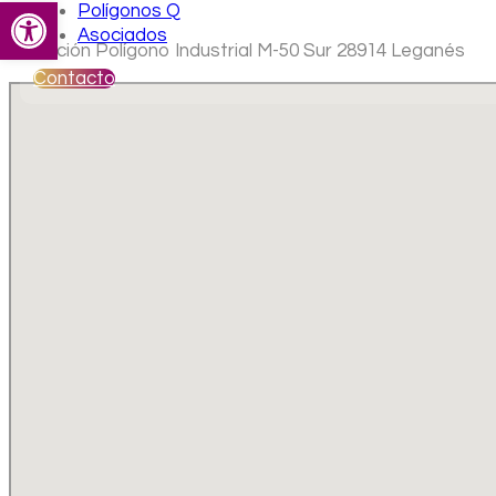
Abrir barra de herramientas
Polígonos Q
Asociados
Ubicación Polígono Industrial M-50 Sur 28914 Leganés
Contacto