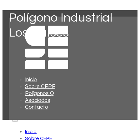
Polígono Industrial
Los Caíses
Inicio
Sobre CEPE
Polígonos Q
Asociados
Contacto
Inicio
Sobre CEPE