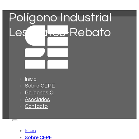
Polígono Industrial
Les Mates-Rebato
Inicio
Sobre CEPE
Polígonos Q
Asociados
Contacto
Inicio
Sobre CEPE