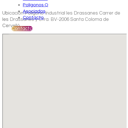
Polígonos Q
Asociados
Ubicación Polígono Industrial les Drassanes Carrer de
Contacto
les Drassanes y Ctra. BV-2006 Santa Coloma de
Cervelló
Contacto