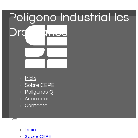
Polígono Industrial les
Drassanes
Inicio
Sobre CEPE
Polígonos Q
Asociados
Contacto
Inicio
Sobre CEPE