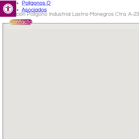
Abrir barra de herramientas
Polígonos Q
Asociados
Ubicación Polígono Industrial Lastra-Monegros Ctra. A-23
Contacto