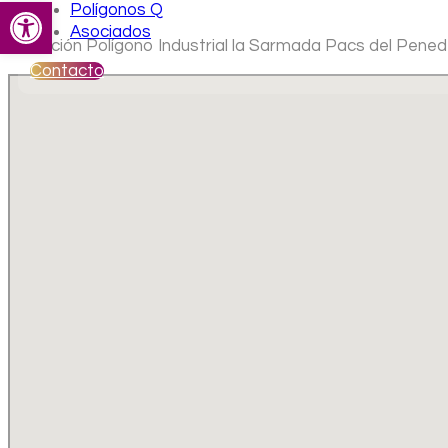
Abrir barra de herramientas
Polígonos Q
Asociados
Ubicación Polígono Industrial la Sarmada Pacs del Pene
Contacto