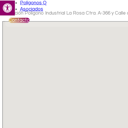
Abrir barra de herramientas
Polígonos Q
Asociados
Ubicación Polígono Industrial La Rosa Ctra. A-366 y Calle
Contacto