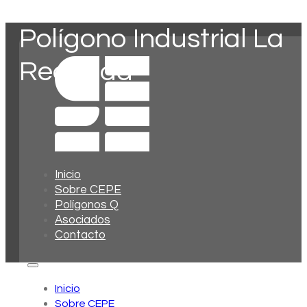
Polígono Industrial La
Redonda
Inicio
Sobre CEPE
Polígonos Q
Asociados
Contacto
Inicio
Sobre CEPE