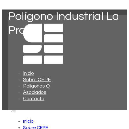
Polígono Industrial La
Prada
Inicio
Sobre CEPE
Polígonos Q
Asociados
Contacto
Inicio
Sobre CEPE