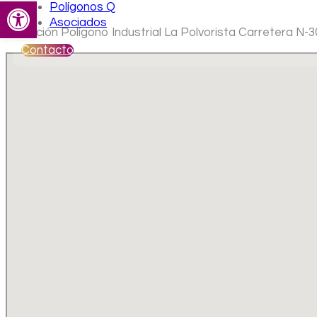
Abrir barra de herramientas
Polígonos Q
Asociados
Ubicación Polígono Industrial La Polvorista Carretera N-
Contacto