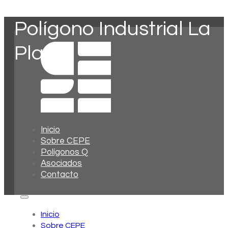
Polígono Industrial La
Plana
Inicio
Sobre CEPE
Polígonos Q
Asociados
Contacto
Inicio
Sobre CEPE