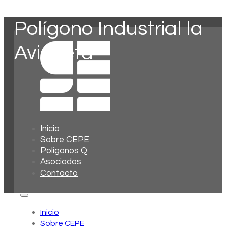
Polígono Industrial la
Avioneta
Inicio
Sobre CEPE
Polígonos Q
Asociados
Contacto
Inicio
Sobre CEPE