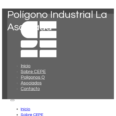
Polígono Industrial La
Asomada
Inicio
Sobre CEPE
Polígonos Q
Asociados
Contacto
Inicio
Sobre CEPE