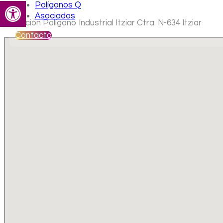
Abrir barra de herramientas
Polígonos Q
Asociados
Ubicación Polígono Industrial Itziar Ctra. N-634 Itziar
Contacto