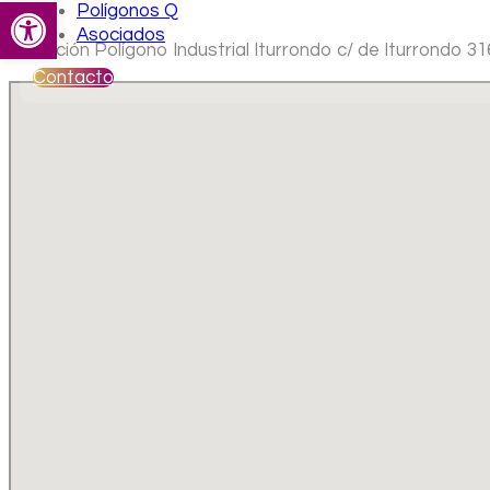
Abrir barra de herramientas
Polígonos Q
Asociados
Ubicación Polígono Industrial Iturrondo c/ de Iturrondo 3
Contacto