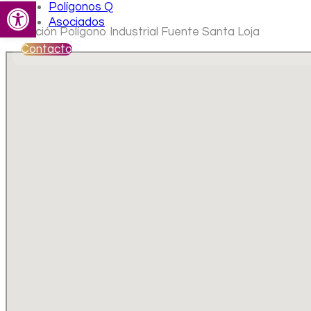
Abrir barra de herramientas
Polígonos Q
Asociados
Ubicación Polígono Industrial Fuente Santa Loja
Contacto