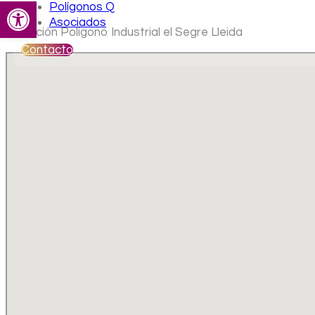
Abrir barra de herramientas
Polígonos Q
Asociados
Ubicación Polígono Industrial el Segre Lleida
Contacto