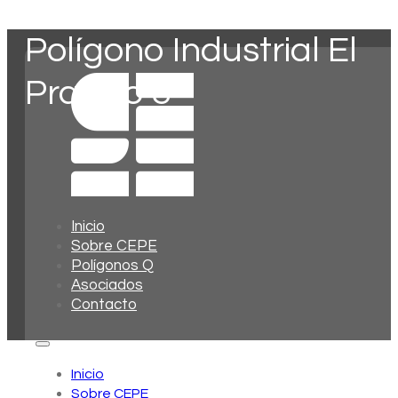
Polígono Industrial El
Pradillo 3
Inicio
Sobre CEPE
Polígonos Q
Asociados
Contacto
Inicio
Sobre CEPE