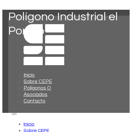
Polígono Industrial el
Portillo
Inicio
Sobre CEPE
Polígonos Q
Asociados
Contacto
Inicio
Sobre CEPE