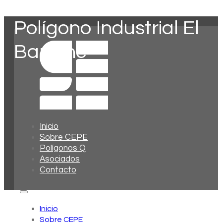
Polígono Industrial El
Barranc
Inicio
Sobre CEPE
Polígonos Q
Asociados
Contacto
Inicio
Sobre CEPE